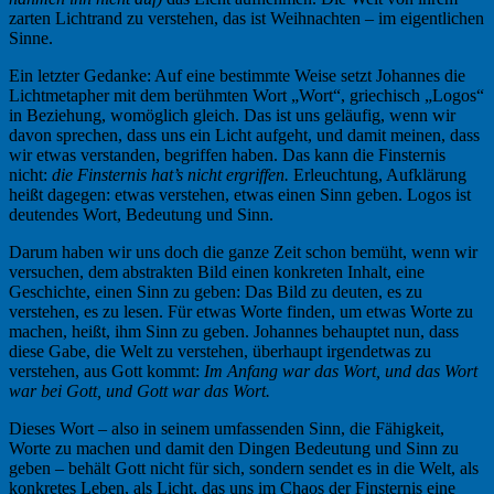
zarten Lichtrand zu verstehen, das ist Weihnachten – im eigentlichen
Sinne.
Ein letzter Gedanke: Auf eine bestimmte Weise setzt Johannes die
Lichtmetapher mit dem berühmten Wort „Wort“, griechisch „Logos“
in Beziehung, womöglich gleich. Das ist uns geläufig, wenn wir
davon sprechen, dass uns ein Licht aufgeht, und damit meinen, dass
wir etwas verstanden, begriffen haben. Das kann die Finsternis
nicht:
die Finsternis hat’s nicht ergriffen.
Erleuchtung, Aufklärung
heißt dagegen: etwas verstehen, etwas einen Sinn geben. Logos ist
deutendes Wort, Bedeutung und Sinn.
Darum haben wir uns doch die ganze Zeit schon bemüht, wenn wir
versuchen, dem abstrakten Bild einen konkreten Inhalt, eine
Geschichte, einen Sinn zu geben: Das Bild zu deuten, es zu
verstehen, es zu lesen. Für etwas Worte finden, um etwas Worte zu
machen, heißt, ihm Sinn zu geben. Johannes behauptet nun, dass
diese Gabe, die Welt zu verstehen, überhaupt irgendetwas zu
verstehen, aus Gott kommt:
Im Anfang war das Wort, und das Wort
war bei Gott, und Gott war das Wort.
Dieses Wort – also in seinem umfassenden Sinn, die Fähigkeit,
Worte zu machen und damit den Dingen Bedeutung und Sinn zu
geben – behält Gott nicht für sich, sondern sendet es in die Welt, als
konkretes Leben, als Licht, das uns im Chaos der Finsternis eine