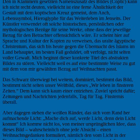
Den in Klammern gesetzten Namenszusatz des Bildes (Coptic) kann
ich nicht recht deuten, vielleicht ist eine ferne Ähnlichkeit der
Gestalt mit dem koptischen Kreuz gemeint, dem Anch,
Lebenssymbol, Hieroglyphe für das Weiterleben im Jenseits. Der
Künstler verwendet oft solche historischen, persönlichen oder
mythologischen Bezüge für seine Werke, ohne dass der jeweilige
Bezug für den Betrachter offensichtlich wäre. Er scheint hier auf
Sprache und Kultur der Kopten zu verweisen, das uralte ägyptische
Christentum, das sich bis heute gegen die Übermacht des Islams im
Land behauptet, im besten Fall geduldet, oft verfolgt, nicht selten
voller Gewalt. Mich beginnt dieser konkrete Titel des abstrakten
Bildes zu stören. Vielleicht weil es auf eine bestimmte Weise zu gut
mit dem von mir gewählten Bezug auf Weihnachten passt.
Das Schwarz überwiegt bei weitem, dominiert, bestimmt das Bild,
bestimmt nicht selten unser Weltbild, dieses „Wir leben in finsteren
Zeiten.“ Dem kann sich kaum einer entziehen. Zuviel spricht dafür;
Zeitungen und Nachrichten jedenfalls, Tag für Tag. Finsternis
überall.
Aber dagegen stehen die weißen Ränder, das sich vom Rand her
aufmachende Licht: „Mache dich auf, werde Licht, denn dein Licht
kommt“ Ich komme nicht los, von meiner ursprünglichen Idee, dass
dieses Bild – wahrscheinlich ohne jede Absicht – einen
Weihnachtsgedanken formuliert, nämlich den vom Licht in der