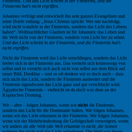
Finsternis.
Und das Licht scheint in der Finsternis, und die
Finsternis hat’s nicht ergriffen.
Johannes verfolgt und entwickelt ihn sein ganzes Evangelium und
seine Briefe entlang: „Jesus Christus spricht: Wer mir nachfolgt,
wird nicht wandeln in der Finsternis, sondern das Licht des Lebens
haben“. Weihnachtlicher Glauben ist für Johannes: das Leben und
die Welt nicht von der Finsternis, sondern vom Licht her zu sehen.
Und das Licht scheint in der Finsternis, und die Finsternis hat’s
nicht ergriffen.
Nicht die Finsternis wird das Licht verschlingen, sondern das Licht
breitet sich in der Finsternis aus. Das versteht sich keineswegs von
selbst und es versteht sich auch nicht von selbst aus dem Blick auf
unser Bild. Denkbar – und so oft denken wir es doch auch – dass
sich nicht das Licht, sondern die Finsternis ausbreitet und die
Finsternis irgendwann das Licht ganz und gar verschluckt wird.
Ägyptische Finsternis – vielleicht ist da doch was dran an der
Koptischen Deutung.
Wir – aber – folgen Johannes, wenn wir
nicht
die Finsternis,
sondern das Licht für die Dominante halten. Wir folgen Johannes,
wenn wir das Licht erkennen in der Finsternis. Wir folgen Johannes,
wenn wir der Mehrheitsdeutung die Gefolgschaft verweigern, wenn
wir anders als alle Welt (
die Welt erkannte es nicht, die Seinen
nahmen ihn nicht auf)
das Licht aufnehmen. Die Welt von ihrem