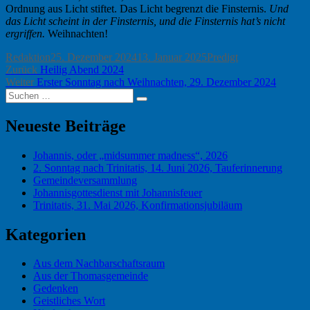
Ordnung aus Licht stiftet. Das Licht begrenzt die Finsternis.
Und
das Licht scheint in der Finsternis, und die Finsternis hat’s nicht
ergriffen.
Weihnachten!
Autor
Veröffentlicht
Kategorien
Redaktion
25. Dezember 2024
13. Januar 2025
Predigt
Beitragsnavigation
Vorheriger
am
Zurück
Heilig Abend 2024
Nächster
Beitrag:
Weiter
Erster Sonntag nach Weihnachten, 29. Dezember 2024
Suchen
Beitrag:
Suchen
nach:
Neueste Beiträge
Johannis, oder „midsummer madness“, 2026
2. Sonntag nach Trinitatis, 14. Juni 2026, Tauferinnerung
Gemeindeversammlung
Johannisgottesdienst mit Johannisfeuer
Trinitatis, 31. Mai 2026, Konfirmationsjubiläum
Kategorien
Aus dem Nachbarschaftsraum
Aus der Thomasgemeinde
Gedenken
Geistliches Wort