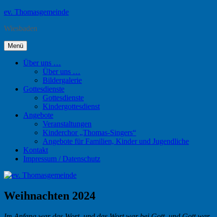
Zum
ev. Thomasgemeinde
Inhalt
Wiesbaden
springen
Menü
Über uns …
Über uns …
Bildergalerie
Gottesdienste
Gottesdienste
Kindergottesdienst
Angebote
Veranstaltungen
Kinderchor „Thomas-Singers“
Angebote für Familien, Kinder und Jugendliche
Kontakt
Impressum / Datenschutz
Weihnachten 2024
Im Anfang war das Wort, und das Wort war bei Gott, und Gott war