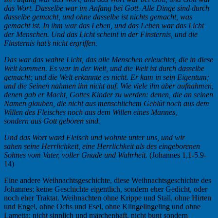
das Wort. Dasselbe war im Anfang bei Gott. Alle Dinge sind durch
dasselbe gemacht, und ohne dasselbe ist nichts gemacht, was
gemacht ist. In ihm war das Leben, und das Leben war das Licht
der Menschen. Und das Licht scheint in der Finsternis, und die
Finsternis hat’s nicht ergriffen.
Das war das wahre Licht, das alle Menschen erleuchtet, die in diese
Welt kommen. Es war in der Welt, und die Welt ist durch dasselbe
gemacht; und die Welt erkannte es nicht. Er kam in sein Eigentum;
und die Seinen nahmen ihn nicht auf. Wie viele ihn aber aufnahmen,
denen gab er Macht, Gottes Kinder zu werden: denen, die an seinen
Namen glauben, die nicht aus menschlichem Geblüt noch aus dem
Willen des Fleisches noch aus dem Willen eines Mannes,
sondern aus Gott geboren sind.
Und das Wort ward Fleisch und wohnte unter uns, und wir
sahen seine Herrlichkeit, eine Herrlichkeit als des eingeborenen
Sohnes vom Vater, voller Gnade und Wahrheit.
(Johannes 1,1-5.9-
14)
Eine andere Weihnachtsgeschichte, diese Weihnachtsgeschichte des
Johannes; keine Geschichte eigentlich, sondern eher Gedicht, oder
noch eher Traktat. Weihnachten ohne Krippe und Stall, ohne Hirten
und Engel, ohne Ochs und Esel, ohne Klingelingeling und ohne
Lametta; nicht sinnlich und märchenhaft, nicht bunt sondern