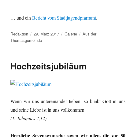
… und ein
Bericht vom Stadtjugendpfarramt
.
Autor
Veröffentlicht
Format
Kategorien
Redaktion
29. März 2017
Galerie
Aus der
am
Thomasgemeinde
Hochzeitsjubiläum
Wenn wir uns untereinander lieben, so bleibt Gott in uns,
und seine Liebe ist in uns vollkommen.
(1. Johannes 4,12)
Herzliche Segenswünsche sagen wir allen, die vor 50,