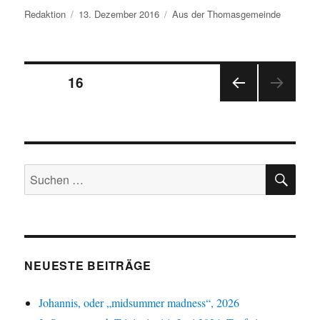
Autor
Veröffentlicht
Kategorien
Redaktion
13. Dezember 2016
Aus der Thomasgemeinde
am
Seitennummerierung
SEITE
16
VOR
der
HERI
GE
Beiträge
SEIT
E
SU
Suchen
nach:
NEUESTE BEITRÄGE
Johannis, oder „midsummer madness“, 2026