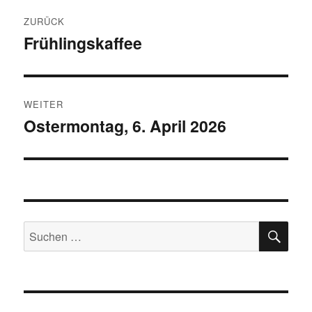
Beitragsnavigation
ZURÜCK
Frühlingskaffee
Vorheriger
Beitrag:
WEITER
Ostermontag, 6. April 2026
Nächster
Beitrag:
SU
Suchen
nach: