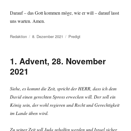
Darauf – das Gott kommen möge, wie er will – darauf lasst
uns warten. Amen.
Autor
Veröffentlicht
Kategorien
Redaktion
8. Dezember 2021
Predigt
am
1. Advent, 28. November
2021
Siehe, es kommt die Zeit, spricht der HERR, dass ich dem
David einen gerechten Spross erwecken will. Der soll ein
König sein, der wohl regieren und Recht und Gerechtigkeit
im Lande üben wird.
Zu seiner Zeit soll Juda geholfen werden und Israel sicher